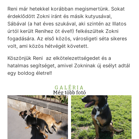
Reni már hetekkel korábban megismertünk. Sokat
érdeklődött Zokni iránt és másik kutyusával,
Sábával (a hat éves szukával, aki szintén az Illatos
úrtól került Renihez öt éve!!) felkészültek Zokni
fogadására. Az első közös, városligeti séta sikeres
volt, ami közös hétvégét követett.
Köszönjük Reni az elkötelezettségedet és a
hatalmas segítséget, amivel Zokninak új esélyt adtál
egy boldog életre!!
GALÉRIA
Még több fotó