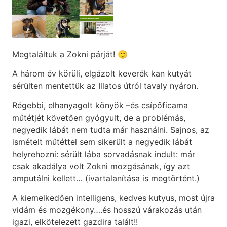
Megtaláltuk a Zokni párját! 🙂
A három év körüli, elgázolt keverék kan kutyát
sérülten mentettük az Illatos útról tavaly nyáron.
Régebbi, elhanyagolt könyök –és csípőficama
műtétjét követően gyógyult, de a problémás,
negyedik lábát nem tudta már használni. Sajnos, az
ismételt műtéttel sem sikerült a negyedik lábát
helyrehozni: sérült lába sorvadásnak indult: már
csak akadálya volt Zokni mozgásának, így azt
amputálni kellett… (ivartalanítása is megtörtént.)
A kiemelkedően intelligens, kedves kutyus, most újra
vidám és mozgékony….és hosszú várakozás után
igazi, elkötelezett gazdira talált!!