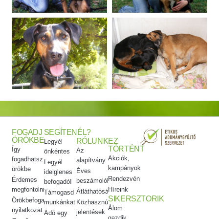
FOGADJ
SEGÍTENÉL?
ÖRÖKBE
RÓLUNK
EZ
Legyél
TÖRTÉNT
Így
Az
önkéntes
Akciók,
fogadhatsz
alapítvány
Legyél
kampányok
örökbe
Éves
ideiglenes
Rendezvényeink
Érdemes
beszámolók
befogadó!
megfontolni
Híreink
Átláthatóság
Támogasd
SIKERSZTORIK
Örökbefogadói
munkánkat!
Közhasznúsági
Álom
nyilatkozat
jelentések
Adó egy
gazdik