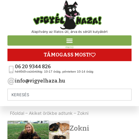
Alapítvány az Illatos úti, árva és sérült kutyákért
menü
TÁMOGASS MOST!
06 20 9344 826
hétfőtől-csütörtökig: 10-17 óráig, pénteken 10-14 óráig
info@vigyelhaza.hu
Főoldal
–
Akiket örökbe adtunk
–
Zokni
Zokni