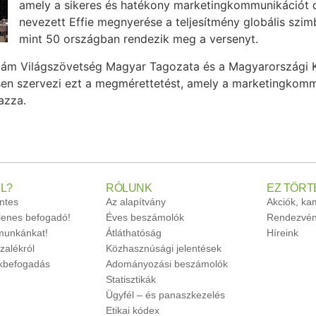
amely a sikeres és hatékony marketingkommunikációt d
nevezett Effie megnyerése a teljesítmény globális szi
mint 50 országban rendezik meg a versenyt.
lám Világszövetség Magyar Tagozata és a Magyarországi
n szervezi ezt a megmérettetést, amely a marketingkommu
azza.
L?
RÓLUNK
EZ TÖRT
ntes
Az alapítvány
Akciók, k
glenes befogadó!
Éves beszámolók
Rendezvén
unkánkat!
Átláthatóság
Híreink
zalékról
Közhasznúsági jelentések
ökbefogadás
Adományozási beszámolók
Statisztikák
Ügyfél – és panaszkezelés
Etikai kódex