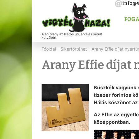
info@v
FOGA
Alapítvány az Illatos úti, árva és sérült
kutyákért
Főoldal
–
Sikertörténet
–
Arany Effie díjat nyertün
Arany Effie díjat 
Büszkék vagyunk r
tizezer forintos k
Hálás köszönet az
Az Effie az egyetl
középpontban.