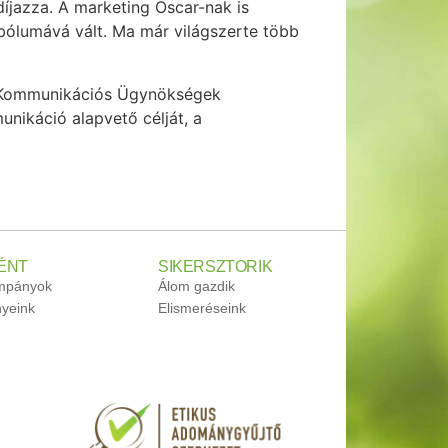
íjazza. A marketing Oscar-nak is
mbólumává vált. Ma már világszerte több
 Kommunikációs Ügynökségek
nikáció alapvető célját, a
ÉNT
SIKERSZTORIK
ampányok
Álom gazdik
yeink
Elismeréseink