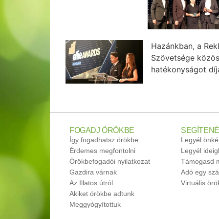
Hazánkban, a Rek
Szövetsége közöse
hatékonyságot díj
FOGADJ ÖRÖKBE
SEGÍTENÉ
Így fogadhatsz örökbe
Legyél önké
Érdemes megfontolni
Legyél idei
Örökbefogadói nyilatkozat
Támogasd m
Gazdira várnak
Adó egy szá
Az Illatos útról
Virtuális ör
Akiket örökbe adtunk
Meggyógyítottuk