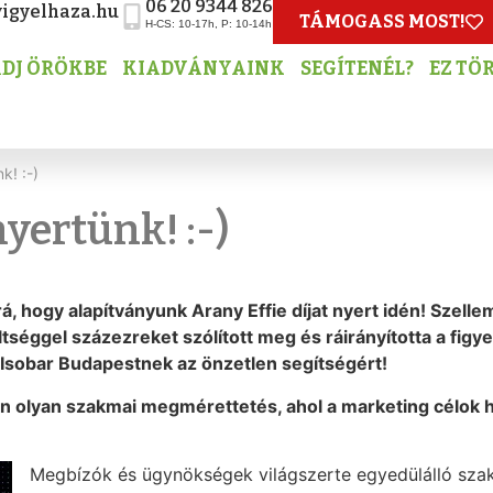
06 20 9344 826
igyelhaza.hu
TÁMOGASS MOST!
H-CS: 10-17h, P: 10-14h
DJ ÖRÖKBE
KIADVÁNYAINK
SEGÍTENÉL?
EZ TÖ
k! :-)
nyertünk! :-)
á, hogy alapítványunk Arany Effie díjat nyert idén! Sze
öltséggel százezreket szólított meg és ráirányította a fig
 Isobar Budapestnek az önzetlen segítségért!
en olyan szakmai megmérettetés, ahol a marketing célok h
Megbízók és ügynökségek világszerte egyedülálló szakm