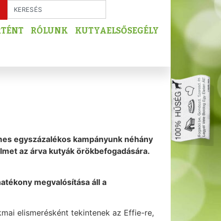
RTÉNT
RÓLUNK
KUTYAELSŐSEGÉLY
llemes egyszázalékos kampányunk néhány
yelmet az árva kutyák örökbefogadására.
atékony megvalósítása áll a
ai elismerésként tekintenek az Effie-re,