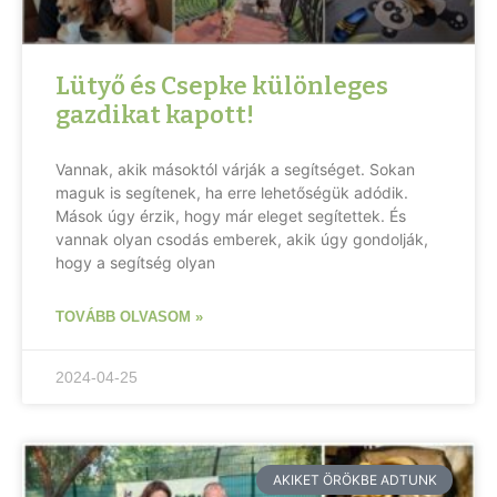
Lütyő és Csepke különleges
gazdikat kapott!
Vannak, akik másoktól várják a segítséget. Sokan
maguk is segítenek, ha erre lehetőségük adódik.
Mások úgy érzik, hogy már eleget segítettek. És
vannak olyan csodás emberek, akik úgy gondolják,
hogy a segítség olyan
TOVÁBB OLVASOM »
2024-04-25
AKIKET ÖRÖKBE ADTUNK