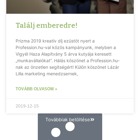
Találj emberedre!
Prizma 2019 kreatív díj ezüstöt nyert a
Profession.hu-val közös kampányunk, melyben a
Vigyél Haza Alapítvány 5 árva kutyája keresett
„munkavállalókat”. Hálás köszönet a Profession.hu-
nak az önzetlen segítségért! Külön köszönet Lázár
Lilla marketing menedzsernek,
TOVÁBB OLVASOM »
2019-12-15
Továbbiak betöltése