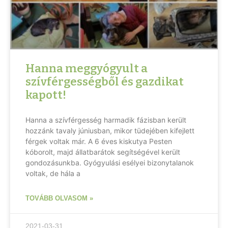
Hanna meggyógyult a
szívférgességből és gazdikat
kapott!
Hanna a szívférgesség harmadik fázisban került
hozzánk tavaly júniusban, mikor tüdejében kifejlett
férgek voltak már. A 6 éves kiskutya Pesten
kóborolt, majd állatbarátok segítségével került
gondozásunkba. Gyógyulási esélyei bizonytalanok
voltak, de hála a
TOVÁBB OLVASOM »
2021-03-31