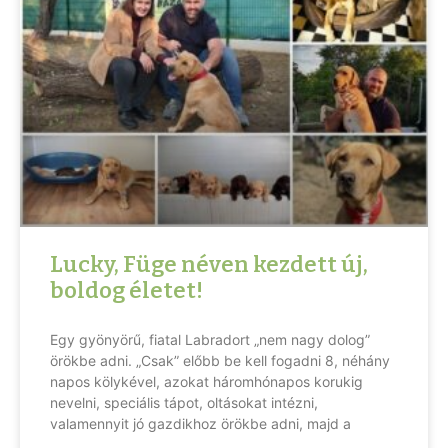
Lucky, Füge néven kezdett új,
boldog életet!
Egy gyönyörű, fiatal Labradort „nem nagy dolog”
örökbe adni. „Csak” előbb be kell fogadni 8, néhány
napos kölykével, azokat háromhónapos korukig
nevelni, speciális tápot, oltásokat intézni,
valamennyit jó gazdikhoz örökbe adni, majd a