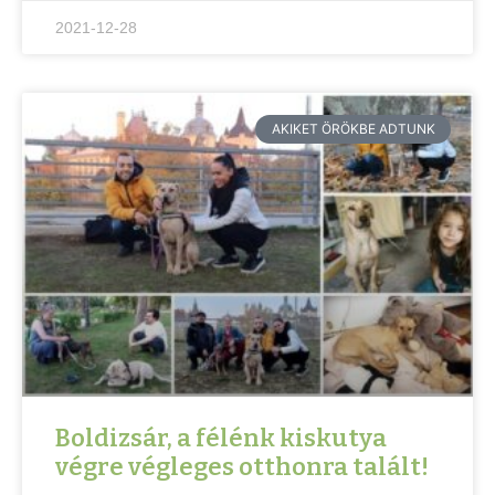
2021-12-28
AKIKET ÖRÖKBE ADTUNK
Boldizsár, a félénk kiskutya
végre végleges otthonra talált!