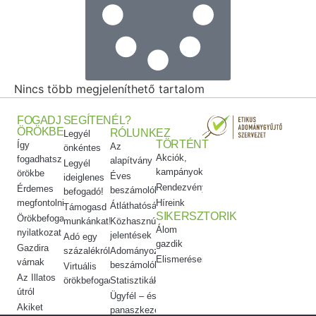
Nincs több megjeleníthető tartalom
FOGADJ
SEGÍTENÉL?
ÖRÖKBE
RÓLUNK
EZ
Legyél
TÖRTÉNT
Így
Az
önkéntes
Akciók,
fogadhatsz
alapítvány
Legyél
kampányok
örökbe
Éves
ideiglenes
Rendezvényeink
Érdemes
beszámolók
befogadó!
megfontolni
Híreink
Átláthatóság
Támogasd
SIKERSZTORIK
Örökbefogadói
munkánkat!
Közhasznúsági
Álom
nyilatkozat
jelentések
Adó egy
gazdik
Gazdira
százalékról
Adományozási
Elismeréseink
várnak
beszámolók
Virtuális
Az Illatos
örökbefogadás
Statisztikák
útról
Ügyfél – és
Akiket
panaszkezelés