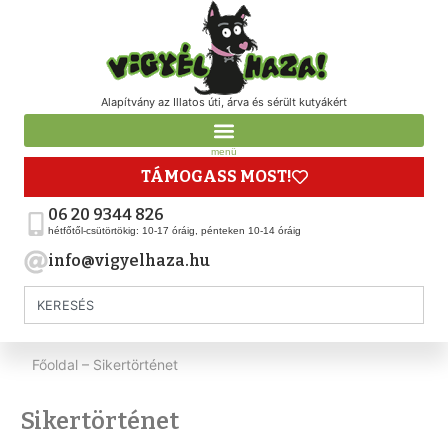
Alapítvány az Illatos úti, árva és sérült kutyákért
menü
TÁMOGASS MOST!
06 20 9344 826
hétfőtől-csütörtökig: 10-17 óráig, pénteken 10-14 óráig
info@vigyelhaza.hu
Főoldal
–
Sikertörténet
Sikertörténet