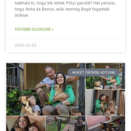
találnád ki, hogy kik lettek Pötyi gazdái? Hát persze,
hogy Anita és Bence, akik nemrég Bogit fogadták
örökbe
TOVÁBB OLVASOM »
2025-12-24
AKIKET ÖRÖKBE ADTUNK