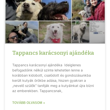
Tappancs karácsonyi ajándéka
Tappancs karácsonyi ajándéka Ideiglenes
befogadóink nélkül szinte lehetetlen lenne a
korábban kidobott, csalódott és gondozásunkba
került kutyák örökbe adása, hiszen gyakran a
„nevelő szülők” tanítják meg a kutyáinkat újra bízni
az emberekben. Tappancsnak,
TOVÁBB OLVASOM »