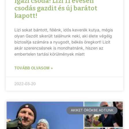
Igazi csoda! Lizi 11 évesen
csodás gazdit és új barátot
kapott!
Lizi sokat bántott, félénk, idős keverék kutya, mégis
olyan Gazdit sikerült találnunk neki, aki élete végéig
biztosítja számára a nyugodt, békés öregkort! Lizit
akár szerencsésnek is mondhatnánk, hiszen az
embertelen tartási körülmények miatt
TOVÁBB OLVASOM »
2022-03-20
AKIKET ÖRÖKBE ADTUNK