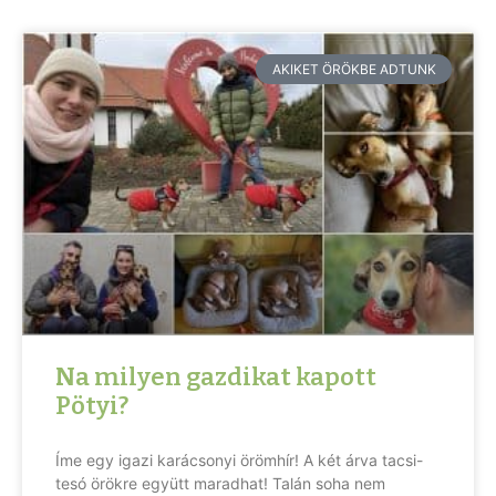
AKIKET ÖRÖKBE ADTUNK
Na milyen gazdikat kapott
Pötyi?
Íme egy igazi karácsonyi örömhír! A két árva tacsi-
tesó örökre együtt maradhat! Talán soha nem