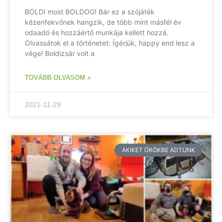
BOLDI most BOLDOG! Bár ez a szójáték
kézenfekvőnek hangzik, de több mint másfél év
odaadó és hozzáértő munkája kellett hozzá.
Olvassátok el a történetet: Ígérjük, happy end lesz a
vége! Boldizsár volt a
TOVÁBB OLVASOM »
2021-11-29
AKIKET ÖRÖKBE ADTUNK