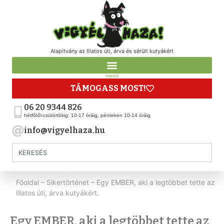
Alapítvány az Illatos úti, árva és sérült kutyákért
menü
TÁMOGASS MOST!
06 20 9344 826
hétfőtől-csütörtökig: 10-17 óráig, pénteken 10-14 óráig
info@vigyelhaza.hu
Főoldal
–
Sikertörténet
–
Egy EMBER, aki a legtöbbet tette az
Illatos úti, árva kutyákért.
Egy EMBER, aki a legtöbbet tette az