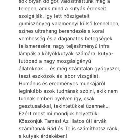
sok olyan dolgot valósíthattunk meg a
telepen, amik mind a kutyák érdekeit
szolgálják. Igy lett hőszigetelt
gumiszőnyeg valamennyi külső kennelben,
színes ultrahang berendezés a korai
vemhesség és a daganatos betegségek
felismerésére, nagy teljesítményű infra
lámpák a kölyökkutyák számára, kutya-
futópad a nagy mozgásigényű
állatoknak…. és még számtalan gyógyszer,
teszt eszközök és labor vizsgálat.
Humánus és eredményes munkájáról
leginkább azok tudnának szólni, akik nem
tudnak emberi nyelven így, csak
gesztusaikkal, tekintetükkel üzennek…
Ezért most mi mondjuk helyettük:
Köszönjük Tamás! Az Illatos úti árvák
számítanak Rád és Te is számíthatsz ránk,
a kutyák érdekében!