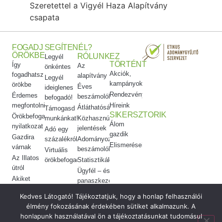
Szeretettel a Vigyél Haza Alapítvány
csapata
FOGADJ
SEGÍTENÉL?
ÖRÖKBE
RÓLUNK
EZ
Legyél
TÖRTÉNT
Így
Az
önkéntes
Akciók,
fogadhatsz
alapítvány
Legyél
kampányok
örökbe
Éves
ideiglenes
Rendezvényeink
Érdemes
beszámolók
befogadó!
megfontolni
Híreink
Átláthatóság
Támogasd
SIKERSZTORIK
Örökbefogadói
munkánkat!
Közhasznúsági
Álom
nyilatkozat
jelentések
Adó egy
gazdik
Gazdira
százalékról
Adományozási
Elismeréseink
várnak
beszámolók
Virtuális
Az Illatos
örökbefogadás
Statisztikák
útról
Ügyfél – és
Akiket
panaszkezelés
örökbe
Etikai
Kedves Látogató! Tájékoztatjuk, hogy a honlap felhasználói
adtunk
kódex
élmény fokozásának érdekében sütiket alkalmazunk. A
Meggyógyítottuk
honlapunk használatával ön a tájékoztatásunkat tudomásul