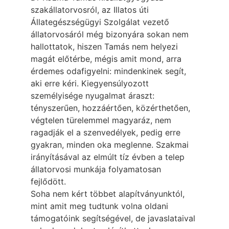
szakállatorvosról, az Illatos úti
Állategészségügyi Szolgálat vezető
állatorvosáról még bizonyára sokan nem
hallottatok, hiszen Tamás nem helyezi
magát előtérbe, mégis amit mond, arra
érdemes odafigyelni: mindenkinek segít,
aki erre kéri. Kiegyensúlyozott
személyisége nyugalmat áraszt:
tényszerűen, hozzáértően, közérthetően,
végtelen türelemmel magyaráz, nem
ragadják el a szenvedélyek, pedig erre
gyakran, minden oka meglenne. Szakmai
irányításával az elmúlt tíz évben a telep
állatorvosi munkája folyamatosan
fejlődött.
Soha nem kért többet alapítványunktól,
mint amit meg tudtunk volna oldani
támogatóink segítségével, de javaslataival