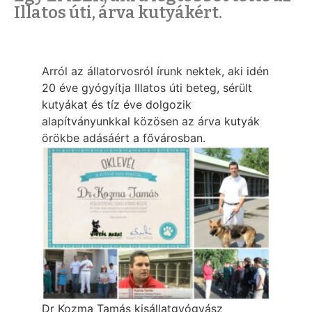
Illatos úti, árva kutyákért.
Arról az állatorvosról írunk nektek, aki idén
20 éve gyógyítja Illatos úti beteg, sérült
kutyákat és tíz éve dolgozik
alapítványunkkal közösen az árva kutyák
örökbe adásáért a fővárosban.
Dr Kozma Tamás kisállatgyógyász