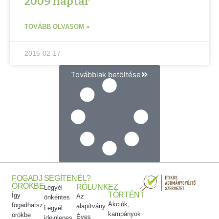
2009 naptár
TOVÁBB OLVASOM »
2015-02-17
Továbbiak betöltése
FOGADJ
SEGÍTENÉL?
ÖRÖKBE
RÓLUNK
EZ
Legyél
TÖRTÉNT
Így
Az
önkéntes
Akciók,
fogadhatsz
alapítvány
Legyél
kampányok
örökbe
Éves
ideiglenes