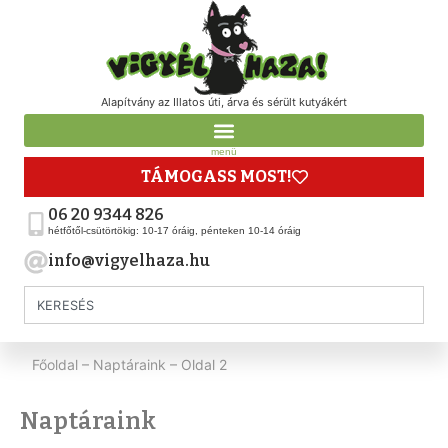
Alapítvány az Illatos úti, árva és sérült kutyákért
menü
TÁMOGASS MOST!
06 20 9344 826
hétfőtől-csütörtökig: 10-17 óráig, pénteken 10-14 óráig
info@vigyelhaza.hu
Főoldal
–
Naptáraink
–
Oldal 2
Naptáraink