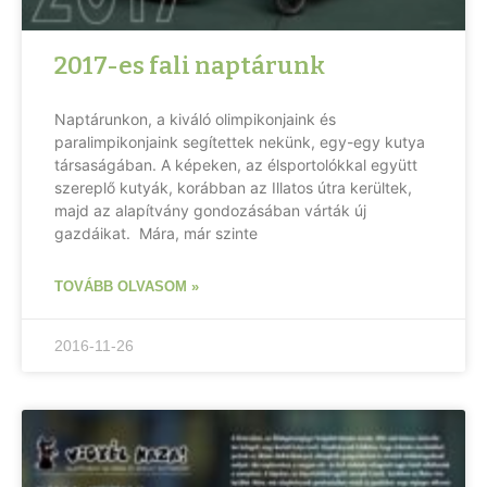
2017-es fali naptárunk
Naptárunkon, a kiváló olimpikonjaink és
paralimpikonjaink segítettek nekünk, egy-egy kutya
társaságában. A képeken, az élsportolókkal együtt
szereplő kutyák, korábban az Illatos útra kerültek,
majd az alapítvány gondozásában várták új
gazdáikat. Mára, már szinte
TOVÁBB OLVASOM »
2016-11-26