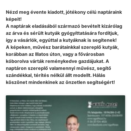
Nézd meg évente kiadott, jótékony célú naptáraink
képeit!
A naptárak eladásából származó bevételt kizárólag
az árva és sérült kutyák gyógyíttatására fordítjuk,
így a vásárlók, egyúttal a kutyáknak is segítenek!
A képeken, művész barátainkkal szereplő kutyák,
korábban az Illatos úton, vagy a fővárosban
kóborolva várták reménykedve gazdájukat. A
naptáron szereplő valamennyi művész, segítő
szándékkal, térítés nélkül állt modellt. Hálás
köszönet mindenkinek az önzetlen segítségért!