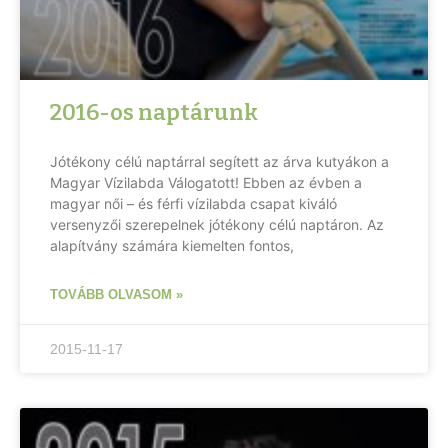
2016-os naptárunk
Jótékony célú naptárral segített az árva kutyákon a
Magyar Vízilabda Válogatott! Ebben az évben a
magyar női – és férfi vízilabda csapat kiváló
versenyzői szerepelnek jótékony célú naptáron. Az
alapítvány számára kiemelten fontos,
TOVÁBB OLVASOM »
2015-11-17