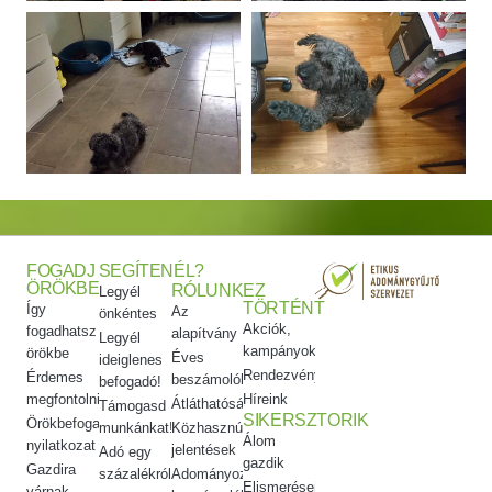
FOGADJ
SEGÍTENÉL?
ÖRÖKBE
RÓLUNK
EZ
Legyél
TÖRTÉNT
Így
Az
önkéntes
Akciók,
fogadhatsz
alapítvány
Legyél
kampányok
örökbe
Éves
ideiglenes
Rendezvényeink
Érdemes
beszámolók
befogadó!
megfontolni
Híreink
Átláthatóság
Támogasd
SIKERSZTORIK
Örökbefogadói
munkánkat!
Közhasznúsági
Álom
nyilatkozat
jelentések
Adó egy
gazdik
Gazdira
százalékról
Adományozási
Elismeréseink
várnak