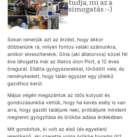
tudja, mi az a
simogatás :-)
Sokan ismerjük azt az érzést, hogy akkor
döbbenünk rá, milyen fontos valaki számunkra,
amikor elveszítenénk. Gina (aki állatorvos) közel fél
éve látogatta már az Illatos úton Picit, a 12 éves
öregurat. Ellátta gyógyszerekkel, törődött vele, és
reménykedett, hogy talán egyszer egy jólelkű
gazdihoz kerül.
Május végén megszántuk az idős kutyust és
gondozásunkba vettük, hogy ha kevés esély is van
arra, hogy gazdit találjunk neki, próbáljunk mindent
megtenni gyógyítása és örökbe adása érdekében.
Mit gondoltok, ki volt az első (és egyetlen)
jelentkező, aki szerette volna örökbe fogadni őt?