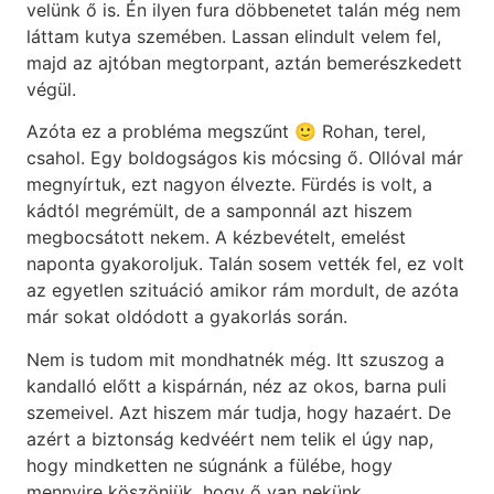
velünk ő is. Én ilyen fura döbbenetet talán még nem
láttam kutya szemében. Lassan elindult velem fel,
majd az ajtóban megtorpant, aztán bemerészkedett
végül.
Azóta ez a probléma megszűnt 🙂 Rohan, terel,
csahol. Egy boldogságos kis mócsing ő. Ollóval már
megnyírtuk, ezt nagyon élvezte. Fürdés is volt, a
kádtól megrémült, de a samponnál azt hiszem
megbocsátott nekem. A kézbevételt, emelést
naponta gyakoroljuk. Talán sosem vették fel, ez volt
az egyetlen szituáció amikor rám mordult, de azóta
már sokat oldódott a gyakorlás során.
Nem is tudom mit mondhatnék még. Itt szuszog a
kandalló előtt a kispárnán, néz az okos, barna puli
szemeivel. Azt hiszem már tudja, hogy hazaért. De
azért a biztonság kedvéért nem telik el úgy nap,
hogy mindketten ne súgnánk a fülébe, hogy
mennyire köszönjük, hogy ő van nekünk.