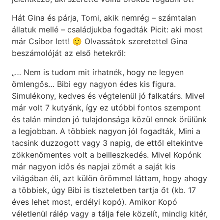
Hát Gina és párja, Tomi, akik nemrég – számtalan
állatuk mellé – családjukba fogadták Picit: aki most
már Csíbor lett! 🙂 Olvassátok szeretettel Gina
beszámolóját az első hetekről:
„… Nem is tudom mit írhatnék, hogy ne legyen
ömlengős… Bibi egy nagyon édes kis figura.
Simulékony, kedves és végtelenül jó falkatárs. Mivel
már volt 7 kutyánk, így ez utóbbi fontos szempont
és talán minden jó tulajdonsága közül ennek örülünk
a legjobban. A többiek nagyon jól fogadták, Mini a
tacsink duzzogott vagy 3 napig, de ettől eltekintve
zökkenőmentes volt a beilleszkedés. Mivel Kopónk
már nagyon idős és napjai zömét a saját kis
világában éli, azt külön örömmel láttam, hogy ahogy
a többiek, úgy Bibi is tiszteletben tartja őt (kb. 17
éves lehet most, erdélyi kopó). Amikor Kopó
véletlenül rálép vagy a tálja fele közelít, mindig kitér,