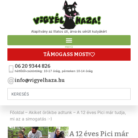
Alapítvány az Illatos úti, árva és sérült kutyákért
menü
TÁMOGASS MOST!
06 20 9344 826
hétfőtől-csütörtökig: 10-17 óráig, pénteken 10-14 óráig
info@vigyelhaza.hu
Főoldal
–
Akiket örökbe adtunk
–
A 12 éves Pici már tudja,
mi az a simogatás :-)
A 12 éves Pici már