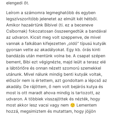
elengedi őt.
Leírom a számomra legmeghatóbb és egyben
legszívszorítóbb jelenetet az elmúlt két hétből.
Amikor hazaértünk Bibivel (ti. ez a beceneve
Csíbornak) fokozatosan összeengedtük a bandával
az udvaron. Kicsit meg volt szeppenve, de mivel
vannak a falkában kifejezetten „oldó” típusú kutyák
gyorsan vette az akadályokat. Egy kb. órás kinti
bandázás után mentünk volna be. A csapat szépen
bement, Bibi ezt végignézte, majd leült a terasz elé
a lábtörlőre és onnan nézett szomorú szemekkel
utánunk. Mivel nálunk mindig benti kutyák voltak,
először nem is értettem, azt gondoltam a lépcső az
akadály. De rájöttem, ő nem volt bejárós kutya és
most is ott maradt ahova mindig is tartozott, az
udvaron. A többiek visszajöttek és nézték, hogy
most akkor lesz vacsi vagy nem 🙂 Lementem
hozzá, megsimiztem és mutattam, hogy jöjjön