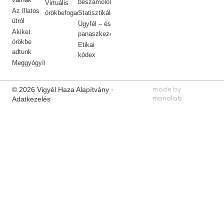
beszámolók
Virtuális
Az Illatos
örökbefogadás
Statisztikák
útról
Ügyfél – és
Akiket
panaszkezelés
örökbe
Etikai
adtunk
kódex
Meggyógyítottuk
© 2026 Vigyél Haza Alapítvány ·
made by
Adatkezelés
monolab