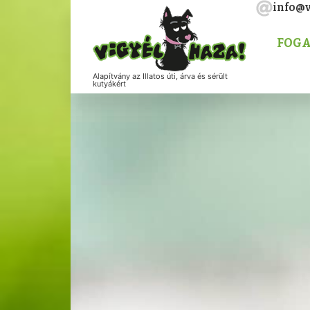
info@v
FOGA
Alapítvány az Illatos úti, árva és sérült
kutyákért