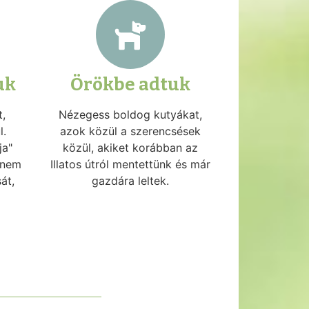
uk
Örökbe adtuk
t,
Nézegess boldog kutyákat,
l.
azok közül a szerencsések
ja"
közül, akiket korábban az
, nem
Illatos útról mentettünk és már
át,
gazdára leltek.