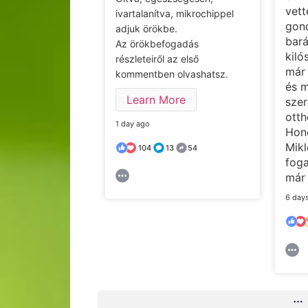
vett
ivartalanítva, mikrochippel
gon
adjuk örökbe.
bar
Az örökbefogadás
kiló
részleteiről az első
már 
kommentben olvashatsz.
és m
Learn More
szer
otth
1 day ago
Hone
Mikl
104
13
54
foga
már
6 day