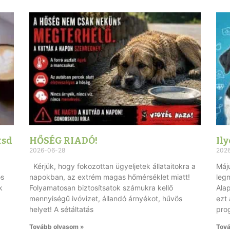
tsd
HŐSÉG RIADÓ!
Ily
2026-06-28
202
Kérjük, hogy fokozottan ügyeljetek állataitokra a
Máju
os
napokban, az extrém magas hőmérséklet miatt!
leg
k
Folyamatosan biztosítsatok számukra kellő
Ala
mennyiségű ivóvizet, állandó árnyékot, hűvös
ezt 
helyet! A sétáltatás
pro
Tovább olvasom »
Tová