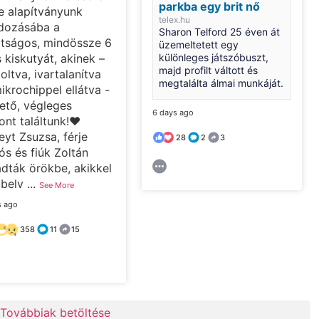
parkba egy brit nő
e alapítványunk
telex.hu
dozásába a
Sharon Telford 25 éven át
átságos, mindössze 6
üzemeltetett egy
különleges játszóbuszt,
s kiskutyát, akinek –
majd profilt váltott és
oltva, ivartalanítva
megtalálta álmai munkáját.
ikrochippel ellátva -
ető, végleges
6 days ago
ont találtunk!❤️
yt Zsuzsa, férje
28
2
3
ós és fiúk Zoltán
dták örökbe, akikkel
 belv
...
See More
s ago
358
11
15
Továbbiak betöltése