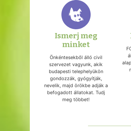
Ismerj meg
minket
F
á
Önkéntesekből álló civil
ala
szervezet vagyunk, akik
budapesti telephelyükön
gondozzák, gyógyítják,
nevelik, majd örökbe adják a
befogadott állatokat. Tudj
meg többet!