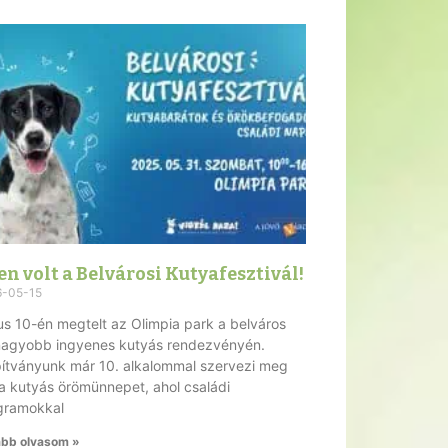
en volt a Belvárosi Kutyafesztivál!
6-05-15
s 10-én megtelt az Olimpia park a belváros
nagyobb ingyenes kutyás rendezvényén.
pítványunk már 10. alkalommal szervezi meg
a kutyás örömünnepet, ahol családi
gramokkal
bb olvasom »