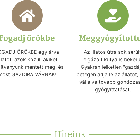
Fogadj örökbe
Meggyógyított
OGADJ ÖRÖKBE egy árva
Az Illatos útra sok sérül
llatot, azok közül, akiket
elgázolt kutya is bekerü
pítványunk mentett meg, és
Gyakran lelketlen "gazdá
most GAZDIRA VÁRNAK!
betegen adja le az állatot
vállalva tovább gondozás
gyógyíttatását.
Híreink