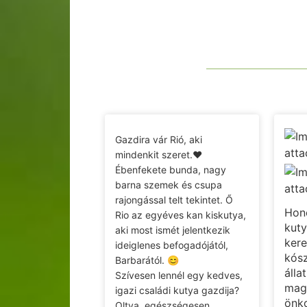
Gazdira vár Rió, aki
mindenkit szeret.❤️
Ébenfekete bunda, nagy
barna szemek és csupa
rajongással telt tekintet. Ő
Hon
Rio az egyéves kan kiskutya,
kuty
aki most ismét jelentkezik
kere
ideiglenes befogadójától,
kósz
Barbarától. 😊
álla
Szívesen lennél egy kedves,
mag
igazi családi kutya gazdija?
önk
Oltva, egészségesen,