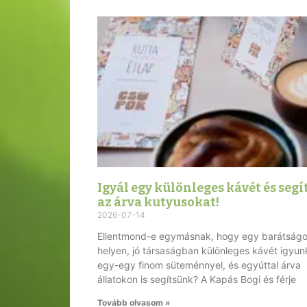
Igyál egy különleges kávét és segí
az árva kutyusokat!
2026-07-14
Ellentmond-e egymásnak, hogy egy barátság
helyen, jó társaságban különleges kávét igyun
egy-egy finom süteménnyel, és egyúttal árva
állatokon is segítsünk? A Kapás Bogi és férje
Tovább olvasom »