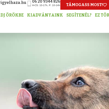
06 20 9344 826
igyelhaza.hu
TÁMOGASS MOST!
H-CS: 10-17h, P: 10-14h
DJ ÖRÖKBE
KIADVÁNYAINK
SEGÍTENÉL?
EZ TÖ