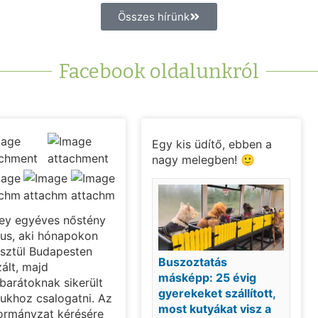
Összes hírünk
Facebook oldalunkról
Egy kis üdítő, ebben a
nagy melegben! 🙂
ey egyéves nőstény
us, aki hónapokon
sztül Budapesten
Buszoztatás
ált, majd
másképp: 25 évig
tbarátoknak sikerült
gyerekeket szállított,
ukhoz csalogatni. Az
most kutyákat visz a
ormányzat kérésére